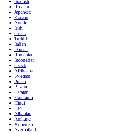
Spanish
Russian
Japanese
Korean
Arabic
Irish
Greek
Turkish
Italian
Danish
Romanian
Indonesian
Czech
Afrikaans
Swedish
Polish
Basque
Catalan
Esperanto
Hindi
Lao
Albanian
Amharic
Armenian
Azerbaijani