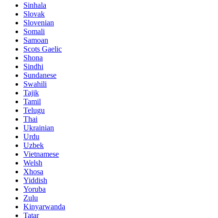
Sinhala
Slovak
Slovenian
Somali
Samoan
Scots Gaelic
Shona
Sindhi
Sundanese
Swahili
Tajik
Tamil
Telugu
Thai
Ukrainian
Urdu
Uzbek
Vietnamese
Welsh
Xhosa
Yiddish
Yoruba
Zulu
Kinyarwanda
Tatar