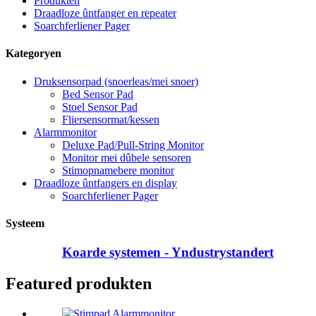
Produkten
Draadloze ûntfanger en repeater
Soarchferliener Pager
Kategoryen
Druksensorpad (snoerleas/mei snoer)
Bed Sensor Pad
Stoel Sensor Pad
Fliersensormat/kessen
Alarmmonitor
Deluxe Pad/Pull-String Monitor
Monitor mei dûbele sensoren
Stimopnamebere monitor
Draadloze ûntfangers en display
Soarchferliener Pager
Systeem
Koarde systemen - Yndustrystandert
Featured produkten