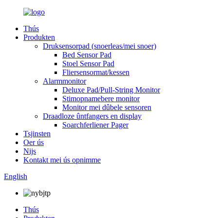
Thús
Produkten
Druksensorpad (snoerleas/mei snoer)
Bed Sensor Pad
Stoel Sensor Pad
Fliersensormat/kessen
Alarmmonitor
Deluxe Pad/Pull-String Monitor
Stimopnamebere monitor
Monitor mei dûbele sensoren
Draadloze ûntfangers en display
Soarchferliener Pager
Tsjinsten
Oer ús
Nijs
Kontakt mei ús opnimme
English
Thús