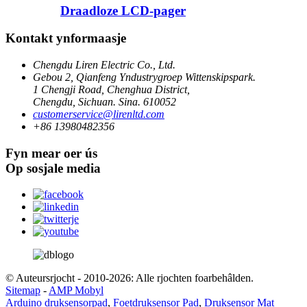
Draadloze LCD-pager
Kontakt ynformaasje
Chengdu Liren Electric Co., Ltd.
Gebou 2, Qianfeng Yndustrygroep Wittenskipspark.
1 Chengji Road, Chenghua District,
Chengdu, Sichuan. Sina. 610052
customerservice@lirenltd.com
+86 13980482356
Fyn mear oer ús
Op sosjale media
© Auteursrjocht - 2010-2026: Alle rjochten foarbehâlden.
Sitemap
-
AMP Mobyl
Arduino druksensorpad
,
Foetdruksensor Pad
,
Druksensor Mat